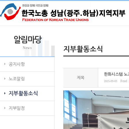
알림마당
News
지부활동소식
공지사항
한화시스템 노
제목
노조알림
2025-09-03
Read 
지부활동소식
지부일정