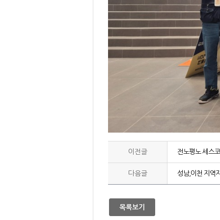
이전글
전노평노 세스코
다음글
성남,이천 지역지
목록보기