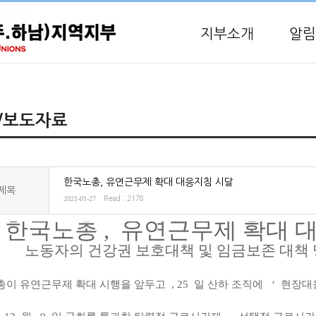
지부소개
알림
/보도자료
한국노총, 유연근무제 확대 대응지침 시달
제목
2021-01-27
Read : 2178
한국노총
,
유연근무제 확대 
노동자의 건강권 보호대책 및 임금보존 대책
총이 유연근무제 확대 시행을 앞두고
, 25
일 산하 조직에
‘
현장대