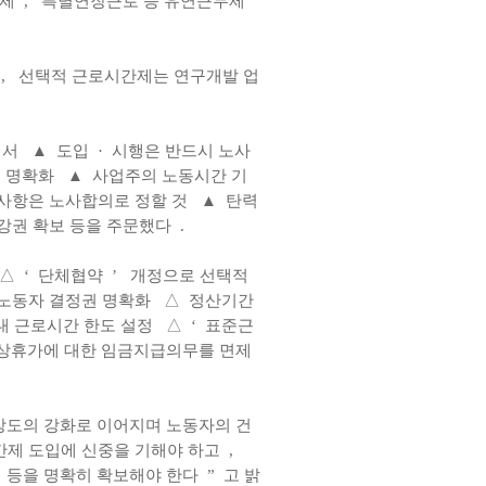
간제
,
특별연장근로 등 유연근무제
,
선택적 근로시간제는 연구개발 업
에서
▲
도입
·
시행은 반드시 노사
급 명확화
▲
사업주의 노동시간 기
사항은 노사합의로 정할 것
▲
탄력
강권 확보 등을 주문했다
.
△
‘
단체협약
’
개정으로 선택적
 노동자 결정권 명확화
△
정산기간
대 근로시간 한도 설정
△
‘
표준근
상휴가에 대한 임금지급의무를 면제
강도의 강화로 이어지며 노동자의 건
간제 도입에 신중을 기해야 하고
,
 등을 명확히 확보해야 한다
”
고 밝