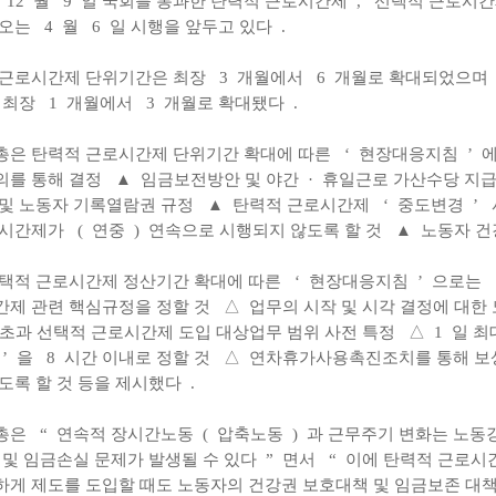
12
월
9
일 국회를 통과한 탄력적 근로시간제
,
선택적 근로시
 오는
4
월
6
일 시행을 앞두고 있다
.
 근로시간제 단위기간은 최장
3
개월에서
6
개월로 확대되었으며
 최장
1
개월에서
3
개월로 확대됐다
.
총은 탄력적 근로시간제 단위기간 확대에 따른
‘
현장대응지침
’
의를 통해 결정
▲
임금보전방안 및 야간
·
휴일근로 가산수당 지
 및 노동자 기록열람권 규정
▲
탄력적 근로시간제
‘
중도변경
’
로시간제가
(
연중
)
연속으로 시행되지 않도록 할 것
▲
노동자 건
선택적 근로시간제 정산기간 확대에 따른
‘
현장대응지침
’
으로는
간제 관련 핵심규정을 정할 것
△
업무의 시작 및 시각 결정에 대한
 초과 선택적 근로시간제 도입 대상업무 범위 사전 특정
△
1
일 최
’
을
8
시간 이내로 정할 것
△
연차휴가사용촉진조치를 통해 보
도록 할 것 등을 제시했다
.
총은
“
연속적 장시간노동
(
압축노동
)
과 근무주기 변화는 노동
 및 임금손실 문제가 발생될 수 있다
”
면서
“
이에 탄력적 근로시
게 제도를 도입할 때도 노동자의 건강권 보호대책 및 임금보존 대책