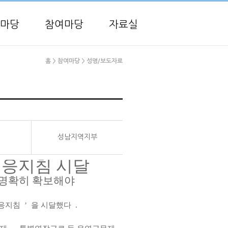
마당
참여마당
자료실
홈
> 참여마당
> 성명/보도자료
성남지역지부
대응지침 시달
 명확히 확보해야
응지침
’
을 시달했다
.