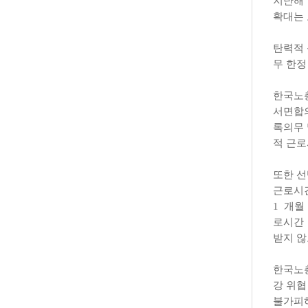
지난해
확대는
탄력적
무 한정
한국노
서면합
록의무
적 근
또한 
근로시
1
개월
로시간
받지 않
한국노
강 위협
불가피하